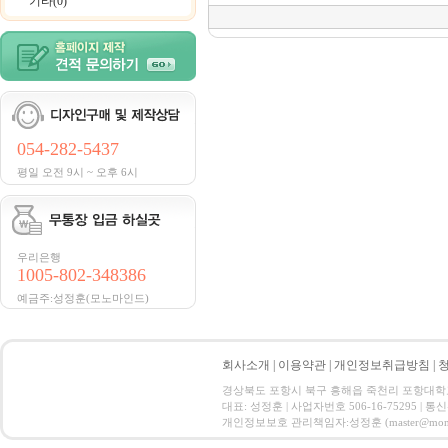
기타(0)
054-282-5437
평일 오전 9시 ~ 오후 6시
우리은행
1005-802-348386
예금주:성정훈(모노마인드)
회사소개
|
이용약관
|
개인정보취급방침
|
경상북도 포항시 북구 흥해읍 죽천리 포항대학교 창업보육
대표: 성정훈 | 사업자번호 506-16-75295 | 
개인정보보호 관리책임자:성정훈 (master@monomind.co