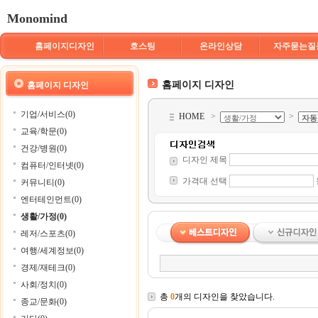
Monomind
홈페이지디자인
호스팅
온라인상담
자주묻는질
홈페이지 디자인
홈페이지 디자인
기업/서비스(0)
HOME
>
>
교육/학문(0)
건강/병원(0)
디자인 제목
컴퓨터/인터넷(0)
가격대 선택
커뮤니티(0)
엔터테인먼트(0)
생활/가정(0)
레저/스포츠(0)
여행/세계정보(0)
경제/재테크(0)
사회/정치(0)
총
0
개의 디자인을 찾았습니다.
종교/문화(0)