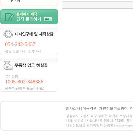
기타(0)
054-282-5437
평일 오전 9시 ~ 오후 6시
우리은행
1005-802-348386
예금주:성정훈(모노마인드)
회사소개
|
이용약관
|
개인정보취급방침
|
경상북도 포항시 북구 흥해읍 죽천리 포항대학교 창업보육
대표: 성정훈 | 사업자번호 506-16-75295 | 
개인정보보호 관리책임자:성정훈 (master@monomind.co