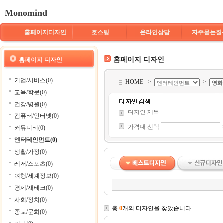
Monomind
홈페이지디자인
호스팅
온라인상담
자주묻는질
홈페이지 디자인
홈페이지 디자인
기업/서비스(0)
HOME
>
>
교육/학문(0)
건강/병원(0)
디자인 제목
컴퓨터/인터넷(0)
가격대 선택
커뮤니티(0)
엔터테인먼트(0)
생활/가정(0)
레저/스포츠(0)
여행/세계정보(0)
경제/재테크(0)
사회/정치(0)
총
0
개의 디자인을 찾았습니다.
종교/문화(0)